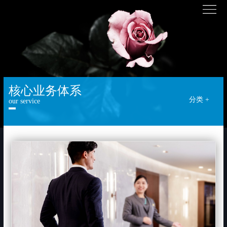
核心业务体系
分类 +
our service