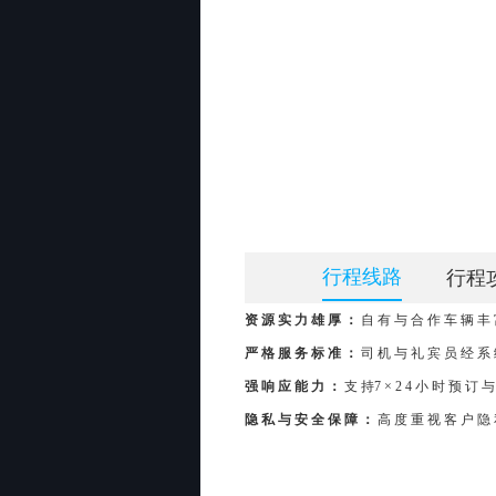
行程线路
行程
资 源 实 力 雄 厚 ：
自 有 与 合 作 车 辆 丰
严 格 服 务 标 准 ：
司 机 与 礼 宾 员 经
强 响 应 能 力 ：
支 持
7
×
2 4
小 时 预 订 与
隐 私 与 安 全 保 障 ：
高 度 重 视 客 户 隐