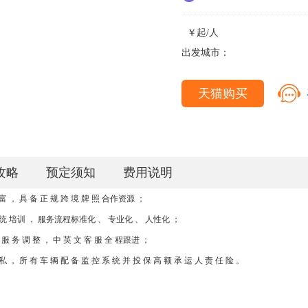
￥
起/人
出发城市：
天猫购买
攻略
预定须知
费用说明
 富 ， 具 备 正 规 跨 境 牌 照
合作资源 ；
 系 统 培训 ， 服务流程标准化 、
专业化 、 人性化 ；
 服 务 调 整 ， 中 英 文 客
服 全 程跟进 ；
 私 ， 所 有 车 辆 配 备 监 控 系 统
并 投 保 高 额 承 运 人 责 任 险 。