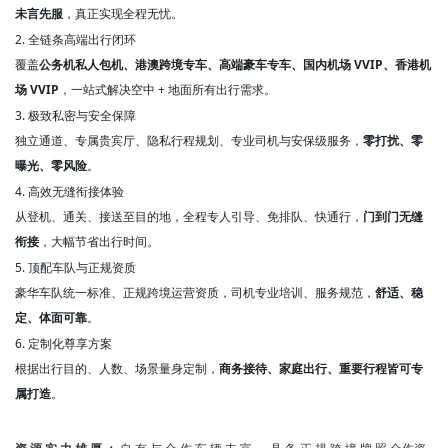
未言先服
，真正实现全程无忧。
2. 全链条高端出行闭环
覆盖
公务机私人包机、港澳跨境专车、高端豪车专车、国内机场 VVIP、香港机
场 VVIP
，一站式解决空中 + 地面所有出行需求。
3. 极致私密与安全保障
独立通道、专属贵宾厅、隐私行程规划、专业司机与安保级服务，
零打扰、零
曝光、零风险
。
4. 高效无缝衔接体验
从登机、通关、接送至目的地，全程专人引导、免排队、快通行，
门到门无缝
衔接
，大幅节省出行时间。
5. 顶配车队与正规资质
豪华车队统一标准、正规跨境运营资质，司机专业培训、服务规范，
舒适、稳
定、体面可靠
。
6. 定制化尊享方案
根据出行目的、人数、场景量身定制，
商务接待、家庭出行、重要行程皆可专
属打造
。