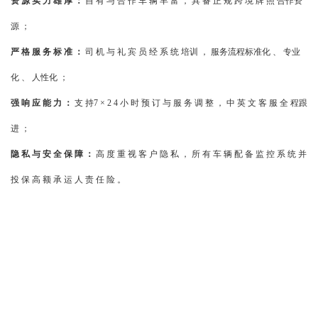
资 源 实 力 雄 厚 ：
自 有 与 合 作 车 辆 丰 富 ， 具 备 正 规 跨 境 牌 照 合作资
源 ；
严 格 服 务 标 准 ：
司 机 与 礼 宾 员 经 系 统 培训 ， 服务流程标准化 、 专业
化 、 人性化 ；
强 响 应 能 力 ：
支 持
7
×
2 4
小 时 预 订 与 服 务 调 整 ， 中 英 文 客 服 全 程跟
进 ；
隐 私 与 安 全 保 障 ：
高 度 重 视 客 户 隐 私 ， 所 有 车 辆 配 备 监 控 系 统 并
投 保 高 额 承 运 人 责 任 险 。