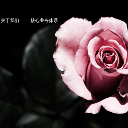
关于我们
核心业务体系
服务优势
联系我们