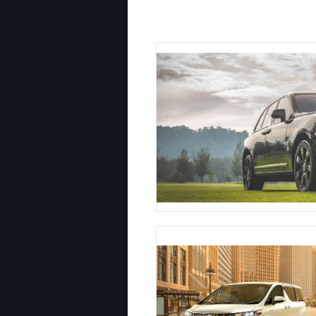
立即
立即