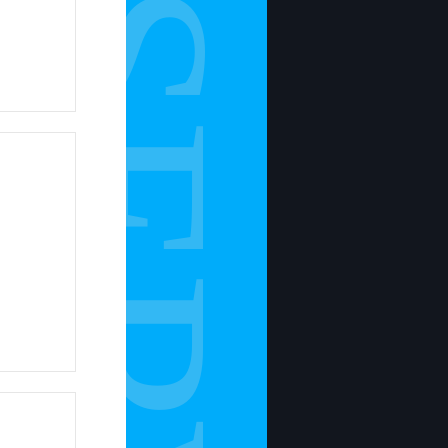
OUR SERVICE