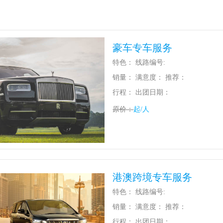
豪车专车服务
特色： 线路编号:
预定
销量： 满意度： 推荐：
行程： 出团日期：
原价：
起/人
港澳跨境专车服务
特色： 线路编号:
预定
销量： 满意度： 推荐：
行程： 出团日期：