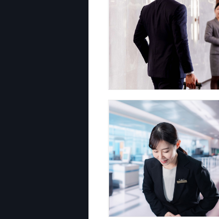
立即
立即