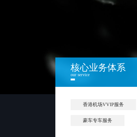
核心业务体系
our service
香港机场VVIP服务
豪车专车服务