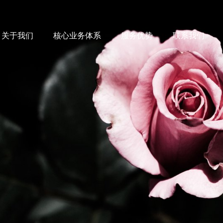
关于我们
核心业务体系
服务优势
联系我们