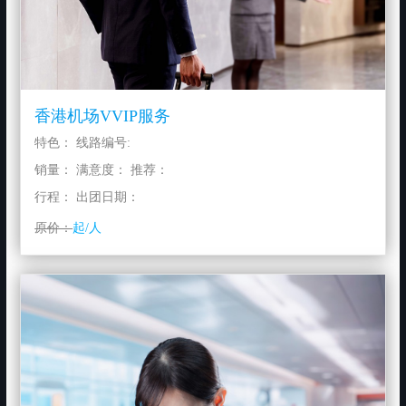
香港机场VVIP服务
特色： 线路编号:
销量： 满意度： 推荐：
行程： 出团日期：
原价：
起/人