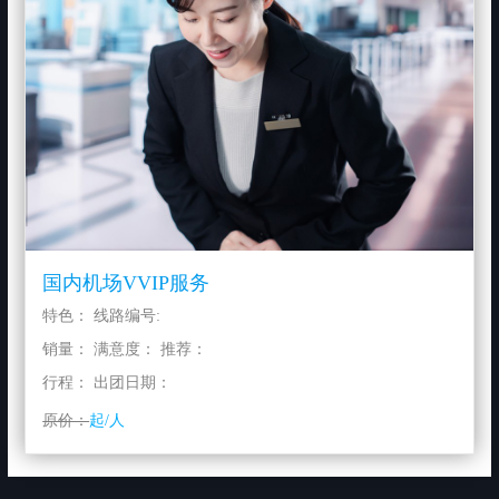
国内机场VVIP服务
特色： 线路编号:
销量： 满意度： 推荐：
行程： 出团日期：
原价：
起/人