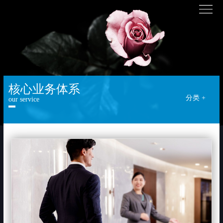
核心业务体系
分类 +
our service